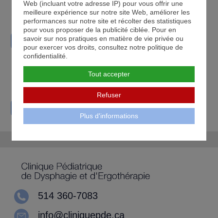
Web (incluant votre adresse IP) pour vous offrir une
Nutrition
meilleure expérience sur notre site Web, améliorer les
performances sur notre site et récolter des statistiques
pour vous proposer de la publicité ciblée. Pour en
savoir sur nos pratiques en matière de vie privée ou
→ En savoir plus sur ce service
pour exercer vos droits, consultez notre politique de
confidentialité.
Tout accepter
Programme
Sans mon tube
Refuser
→ En savoir plus sur ce service
Plus d'informations
514 360-7083
info@cliniquepde.ca